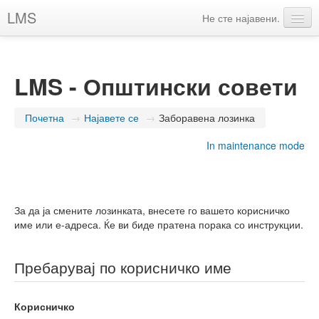
LMS
Не сте најавени.
Македонски (mk)
LMS - Општински совети
Почетна
→
Најавете се
→
Заборавена лозинка
In maintenance mode
За да ја смените лозинката, внесете го вашето корисничко
име или е-адреса. Ќе ви биде пратена порака со инструкции.
Пребарувај по корисничко име
Корисничко