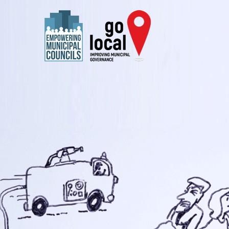
Оди до главна содржина