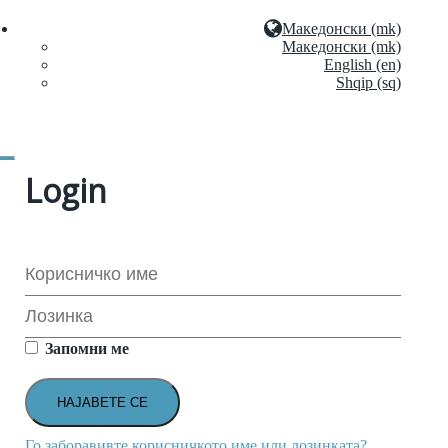
Македонски (mk)
Македонски (mk)
English (en)
Shqip (sq)
Login
Запомни ме
Го заборавивте корисничкото име или лозинката?