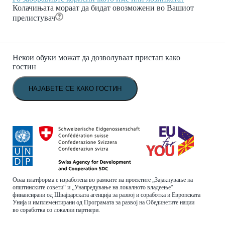
Колачињата мораат да бидат овозможени во Вашиот
прелистувач
Некои обуки можат да дозволуваат пристап како
гостин
Оваа платформа е изработена во рамките на проектите „Зајакнување на
општинските совети“ и „Унапредување на локалното владеење“
финансирани од Швајцарската агенција за развој и соработка и Европската
Унија и имплементирани од Програмата за развој на Обединетите нации
во соработка со локални партнери.